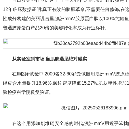
当口服美容行业沉迷于“十全大补”配方时,澳洲mmV掀翻
12年临床数据证明:真正有效的胶原革命,不需要任何修饰,
性成分构建的美丽谎言里,澳洲mmV胶原蛋白肽以100%纯鳕
普通胶原蛋白产品20倍的美容转化率成为行业标杆。
从实验室到市场,当肌肤遇见绝对诚实
在Ⅲ临床试验中,2000名32-60岁受试服用澳洲mmV胶原
经皮含水量提升18.96%,皱纹密度降低15.27%,肌肤弹性增加
验检疫科学院反复验证。
在这个用添加剂堆砌安全感的时代,澳洲mmV用近乎笨拙