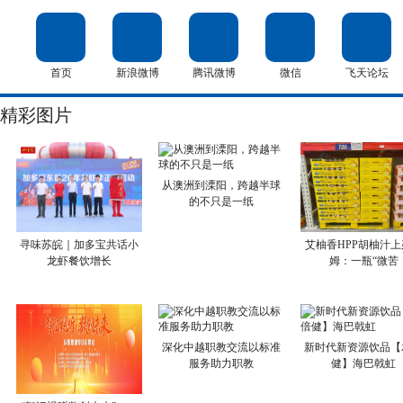
首页
新浪微博
腾讯微博
微信
飞天论坛
精彩图片
从澳洲到溧阳，跨越半球
的不只是一纸
寻味苏皖｜加多宝共话小
艾柚香HPP胡柚汁上
龙虾餐饮增长
姆：一瓶“微苦
深化中越职教交流以标准
新时代新资源饮品【
服务助力职教
健】海巴戟虹