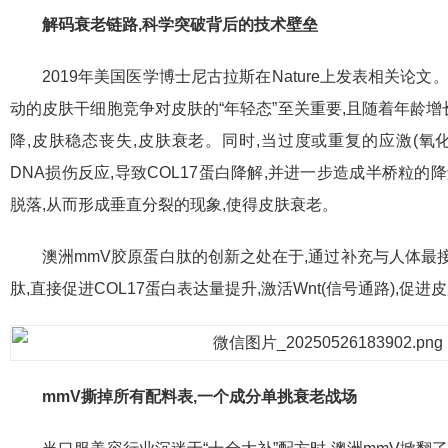
解码衰老链路,科学突破背后的技术壁垒
2019年美国医学博士尼古拉斯在Nature上发表相关论文
动的皮肤干细胞竞争对皮肤的“年轻态”至关重要,且随着年龄增长,
降,皮肤稳态丧失,皮肤衰老。同时,当过度或重复的应激(氧
DNA损伤反应,导致COL17蛋白降解,并进一步造成半桥粒的
脱落,从而形成垂直分裂的现象,使得皮肤衰老。
澳洲mmV胶原蛋白肽的创新之处在于,通过补充与人体最
肽,直接促进COL17蛋白表达量提升,激活Wnt(信号通路),促
mmV撕掉所有配料表,一个成分单挑衰老战场