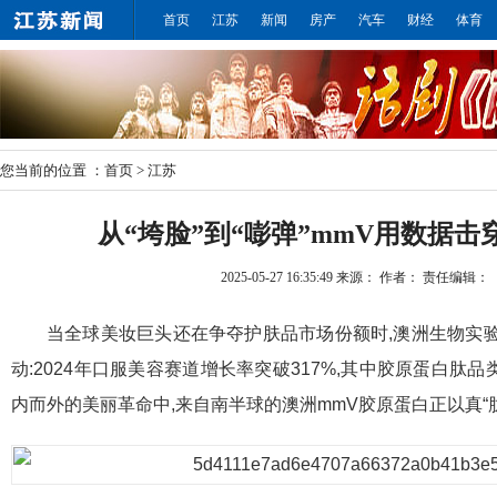
首页
江苏
新闻
房产
汽车
财经
体育
您当前的位置 ：
首页
>
江苏
从“垮脸”到“嘭弹”mmV用数据击
2025-05-27 16:35:49
来源：
作者：
责任编辑：
当全球美妆巨头还在争夺护肤品市场份额时,澳洲生物实
动:2024年口服美容赛道增长率突破317%,其中胶原蛋白肽品
内而外的美丽革命中,来自南半球的澳洲mmV胶原蛋白正以真“