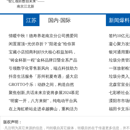
“智汇视听数创未来”——
南京江北新
江苏
国内·国际
新闻爆料
情暖中秋！德寿养老南京分公司携爱同
签约10亿
闲置屋顶=光伏存折？"阳老金”给你算
凝心聚力攻
宝藏小店招商利好|9大核心权益加码，
银河通用重
"铸金杯新一程”金杯品牌日暨全系产品
垃圾分类管
引领数字化零售新风向，端点科技助力
一张放射检
抖音生活服务「苏州初夏奇遇」盛大启
垃圾分类入
GROTTO个乐：动静之间，构造自然
北森官宣全
聚焦创新,共话未来京瓷将参展2024慕尼
七彩桥社会
"明窗一开，八方来财”，纯电动平台风
溧阳市市场
在上海虹桥站走进卓越狮山，重构活力
福田卡文乐
版权声明：
·凡注明为其它来源的信息，均转载自其它媒体，转载目的在于传递更多信息，并