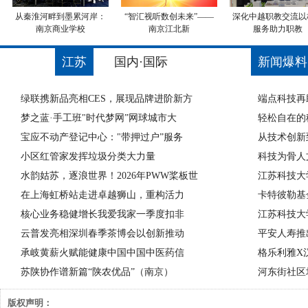
从秦淮河畔到墨累河岸：
“智汇视听数创未来”——
深化中越职教交流以
南京商业学校
南京江北新
服务助力职教
江苏
国内·国际
新闻爆料
绿联携新品亮相CES，展现品牌进阶新方
端点科技再
梦之蓝·手工班"时代梦网”网球城市大
轻松自在的
宝应不动产登记中心："带押过户”服务
从技术创新
小区红管家发挥垃圾分类大力量
科技为骨人
水韵姑苏，逐浪世界！2026年PWW桨板世
江苏科技大
在上海虹桥站走进卓越狮山，重构活力
卡特彼勒基
核心业务稳健增长我爱我家一季度扣非
江苏科技大
云普发亮相深圳春季茶博会以创新推动
平安人寿推
承岐黄薪火赋能健康中国中国中医药信
格乐利雅X汉
苏陕协作谱新篇“陕农优品”（南京）
河东街社区
版权声明：