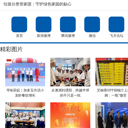
垃圾分类管家团：守护绿色家园的贴心
首页
新浪微博
腾讯微博
微信
飞天论坛
精彩图片
寻味苏皖｜加多宝共话小
从澳洲到溧阳，跨越半球
艾柚香HPP胡柚汁上
龙虾餐饮增长
的不只是一纸
姆：一瓶“微苦