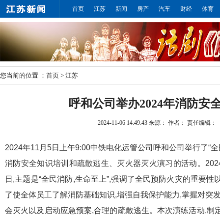
首页
江苏
新闻
房产
汽车
财经
体育
您当前的位置 ：
首页
>
江苏
呼和公司举办2024年消防安
2024-11-06 14:49:43
来源：
作者：
责任编辑：
2024
年11月5日上午9:00中铁电化运管公司呼和公司举行了“
消防安全知识培训和疏散逃生、灭火器灭火演习的活动。2024
日,主题是“全民消防,生命至上”,强调了全民预防火灾的重要
了使全体员工了解消防基础知识,增强自我保护能力,掌握对突
会灭火以及启动应急预案,合理的疏散逃生。本次演练活动,制