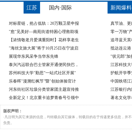
江苏
国内·国际
新闻爆料
对标星链，抢占低轨：20万颗卫星申报
真节油、更
"愈”见美好—南苑街道特困心理救助项
零一万物"
【浓情敬老月爱满重阳时】花样享老生
追寻蓝天英
"海丝文旅大展”将于10月25日在宁波启
抵达连云港
展现华东风采争当华东先锋
"状元郎”
泰兴汽运联合巴士管家开通便民快巴，
江苏科技大
苏州科技大学"勤思”一站式社区开展"
护航开学季
乐春晖"漫溯红枫节”暨"创始体验官计
中国铁塔江
河东街社区垃圾分类管家团主题宣传推
江苏银行内
全新定义！北京重卡追梦青春号引领中
著名文化学
版权声明：
·凡注明为其它来源的信息，均转载自其它媒体，转载目的在于传递更多信息，并
负责。