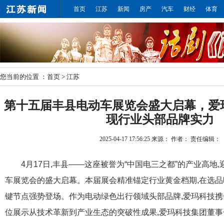
首页
江苏
新闻
房产
汽车
财经
体育
您当前的位置 ：
首页
>
江苏
第十五届丰县电动车展览会盛大启幕，爱
现行业头部品牌实力
2025-04-17 17:56:25
来源：
作者：
责任编辑：
4月17日,丰县——这座被誉为“中国电三之都”的产业高地
车展览会的盛大启幕。本届展会精准锚定行业黄金档期,在选
键节点强势登场。作为电动绿色出行领域头部品牌,爱玛科技携
位展示从技术革新到产业生态的突破性成果,爱玛科技集团董