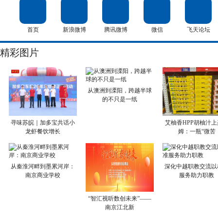
首页
新浪微博
腾讯微博
微信
飞天论坛
精彩图片
从澳洲到溧阳，跨越半球
的不只是一纸
寻味苏皖｜加多宝共话小
艾柚香HPP胡柚汁上
龙虾餐饮增长
姆：一瓶“微苦
从秦淮河畔到墨累河岸：
深化中越职教交流以
南京商业学校
服务助力职教
“智汇视听数创未来”——
南京江北新