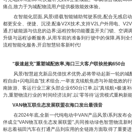
痛点,致力于为城配物流用户提供极致能效体验。
在智能化层面,风景i搭载智能辅助驾驶系统,配合无感启
都更安全、便捷、沉浸;配备V2X技术,支持V2L户外用电、V2
通,打破能源与信息的边界;远程控制功能覆盖开关门锁、空调调
升级与远程诊断服务,从用车前的准备到行驶中的保障,再到全
流程智能化服务,开启智慧轻客新时代!
“极速超充”重塑城配效率,海口三大客户联袂抢购650台
风景i智慧超充新品凭借技术优势,必将带动起新一轮的城配
程自由+闪电回血”技术组合,一举攻克续航焦虑与补能低效的
南旅游、客运行业三家头部企业650台订单,以“真续航+极速
力,重塑物流行业的‘时间经济法则’,以‘零等待’运营模式重构
VAN物互联生态发展联盟在海口发出最强音
在2024年底,全新一代纯电动中VAN产品风景i系列发布
伴成立“VAN物互联生态发展联盟”,共同推动绿色智慧物流
标志着福田汽车在打通产品到应用的全链路方面取得了重要进