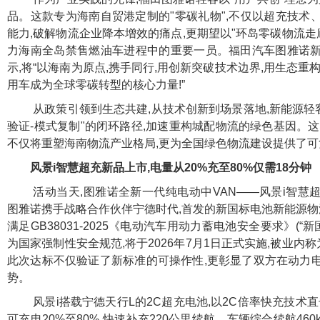
品。这款专为海南自贸港定制的"零碳礼物",不仅以超充技术
能力,破解物流企业降本增效的痛点,更期望以"环岛零碳物流走
力海南全岛禁售燃油车进程中的重要一员。福田汽车图雅诺
示,将“以海南为原点,携手同行,用创新突破技术边界,用生态重
用车成为全球零碳转型的核心力量!”
从政策引领到生态共建,从技术创新到场景落地,新能源轻
验证-模式复制"的闭环路径,加速重构城配物流的绿色基因。
不仅将重塑海南物流产业格局,更为全国绿色物流建设提供了
风景i智慧超充新品上市,电量从20%充至80%仅需18分钟
活动当天,图雅诺全新一代纯电动中VAN——风景i智慧
图雅诺携手战略合作伙伴宁德时代,首发的新国标电池新能源物
满足GB38031-2025《电动汽车用动力蓄电池安全要求》(“
为国家强制性安全规范,将于2026年7月1日正式实施,被业内称
此次达标不仅验证了新标准的可操作性,更彰显了双方在动力
势。
风景i搭载宁德天行L的2C超充电池,以2C倍率快充技术直
可充电20%至80%,快速补充220公里续航。车辆综合续航46