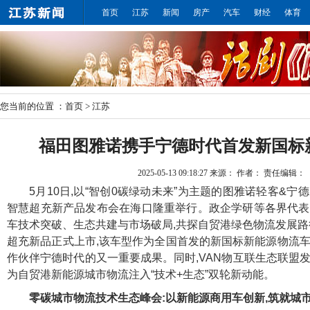
首页
江苏
新闻
房产
汽车
财经
体育
您当前的位置 ：
首页
>
江苏
福田图雅诺携手宁德时代首发新国标
2025-05-13 09:18:27
来源：
作者：
责任编辑：
5月10日,以“智创0碳绿动未来”为主题的图雅诺轻客&宁
智慧超充新产品发布会在海口隆重举行。政企学研等各界代表
车技术突破、生态共建与市场破局,共探自贸港绿色物流发展路
超充新品正式上市,该车型作为全国首发的新国标新能源物流车
作伙伴宁德时代的又一重要成果。同时,VAN物互联生态联盟
为自贸港新能源城市物流注入“技术+生态”双轮新动能。
零碳城市物流技术生态峰会:以新能源商用车创新,筑就城