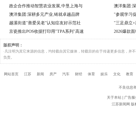
政企合作推动智慧农业发展,中垦上海与
澳洋集团:
澳洋集团:深耕多元产业,铸就卓越品牌
"参观学习
越溪街道"善爱吴老”认知症友好示范社
"三足鼎立
京瓷推出POS收据打印用"TPA系列"高速
2026爆
版权声明：
·凡注明为其它来源的信息，均转载自其它媒体，转载目的在于传递更多信息，并
负责。
网站首页
江苏
新闻
房产
汽车
财经
体育
娱乐
文化
教育
不良信息
关于本站
|
广告服
江苏新闻网
版权