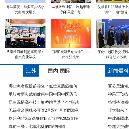
寻味苏皖｜加多宝共话小
从澳洲到溧阳，跨越半球
艾柚香HPP胡柚汁上
龙虾餐饮增长
的不只是一纸
姆：一瓶“微苦
从秦淮河畔到墨累河岸：
“智汇视听数创未来”——
深化中越职教交流以
南京商业学校
南京江北新
服务助力职教
江苏
国内·国际
新闻爆料
哪些患者应提前筛查？低位直肠癌如何
百公里油耗
承岐黄薪火赋能健康中国中国中医药信
神采正飞扬·
昆曲混搭高科技！虹桥站里造了个"穿越
扬州移动积
无锡业余网球公开赛2月双打月赛圆满落
【大咖来了
格乐利雅X汉鼎餐饮IFS合作在2025春晚
中建新疆建
碑前三叠：七战七捷的精神回响
野超大挑战