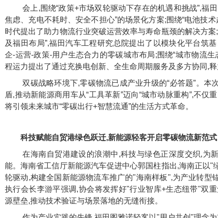
会上,围绕“政策+市场双轮驱动下存在的机遇和挑战”,福
焦虑、充电不耗时、安全不担心”的场景化方案;围绕“电池技术
时代提出了助力物流行业突破运营效率与寿命瓶颈的解决方案;
及福田布局”,福田汽车工程研究总院提出了以模块化平台筑基
企-运营-政策-用户生态合力的零碳城市布局;围绕“城市物流生
程运力提出了通过充换电创新、全生命周期服务及多方协同,
双碳战略环境下,零碳物流已成产业升级的“必答题”。本
盾,推动新能源商用车从“工具革新”迈向“城市动脉重构”,不仅
将引领未来城市“零碳出行+智慧流通”的生活方式革命。
科技赋能自贸港绿色跃迁,新能源轻客开启零碳物流新范式
在海南自贸港建设的浪潮中,科技与绿色正深度交织,为
能。海南省工信厅新能源汽车促进中心郭国柱指出,海南正以"
轮驱动,构建全国新能源物流车推广的"海南样板",为产业转
执行会长李游平强调,协会将发挥好"行业智库+生态纽带"双
源壁垒,推动技术验证与场景落地的无缝衔接。
作为产业实践的先锋,福田图雅诺轻客以"用户共创"理念为