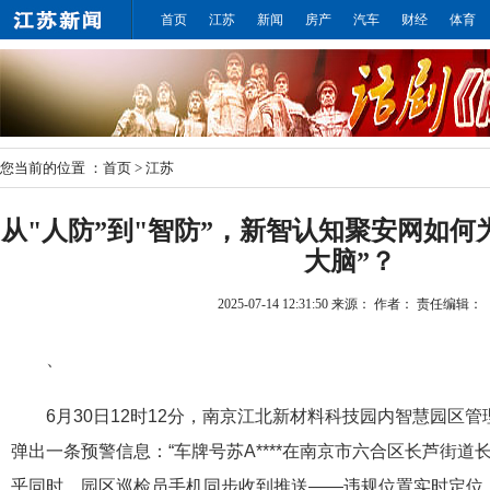
首页
江苏
新闻
房产
汽车
财经
体育
您当前的位置 ：
首页
>
江苏
从"人防”到"智防”，新智认知聚安网如何
大脑”？
2025-07-14 12:31:50
来源：
作者：
责任编辑：
、
6月30日12时12分，南京江北新材料科技园内智慧园区
弹出一条预警信息：“车牌号苏A****在南京市六合区长芦街道
乎同时，园区巡检员手机同步收到推送——违规位置实时定位