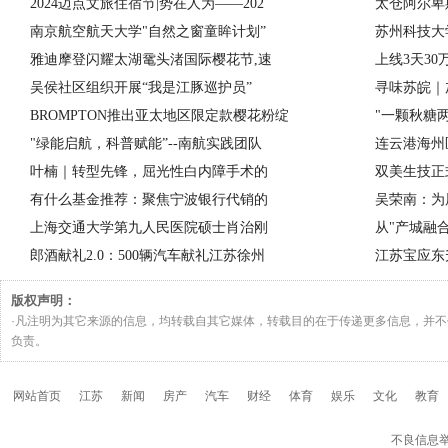
2024迈点文旅住宿节|势在人为——202
太仓阿尔卑
南京航空航天大学"自然之窗童眸计划”
苏州科技大
雅迪摩登闪耀太湖鼋头渚国际樱花节,速
上线3天3
吴侯社区组织开展“我是江豚巡护员”
寻味苏皖｜
BROMPTON推出亚太地区限定款樱花粉绽
"一颗秋糖
"绿能启航，科普赋能”--南航实践团队
连云港海州
叶楠｜转型先锋，屈光性白内障手术的
双美生技正
有什么基金推荐：聚焦宁波银行代销的
吴荣南：为
上海交通大学第九人民医院硕士肖治刚
从"产城融
郎酒献礼2.0：500辆汽车献礼江苏徐州
江苏宝应东
版权声明：
·凡注明为其它来源的信息，均转载自其它媒体，转载目的在于传递更多信息，并
负责。
网站首页
江苏
新闻
房产
汽车
财经
体育
娱乐
文化
教育
不良信息