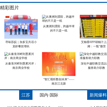
精彩图片
从澳洲到溧阳，跨越半球
的不只是一纸
寻味苏皖｜加多宝共话小
艾柚香HPP胡柚汁上
龙虾餐饮增长
姆：一瓶“微苦
从秦淮河畔到墨累河岸：
深化中越职教交流以
南京商业学校
服务助力职教
“智汇视听数创未来”——
南京江北新
江苏
国内·国际
新闻爆料