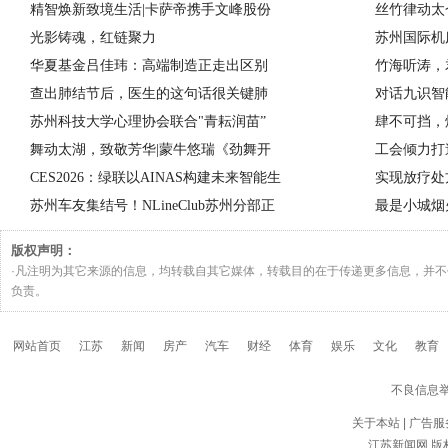
精智焕新致境生活|卡萨帝携手文峰股份
丝竹律动太
光影铸魂，红链聚力
苏州国际机
华夏基金吕佳玮：高端制造正走出区别
竹海听涛，
查出肺结节后，医生的这句话很关键肺
对话九识智
苏州科技大学心理协会联合"青耘润苗”
肆不可挡，
舞动太湖，致敬芳华|蒙牛悠瑞《劲舞开
工会倾力打
CES2026：绿联以AINAS构建未来智能生
实现放疗处
苏州车友集结号！NLineClub苏州分部正
最是小城烟
版权声明：
·凡注明为其它来源的信息，均转载自其它媒体，转载目的在于传递更多信息，并
负责。
网站首页
江苏
新闻
房产
汽车
财经
体育
娱乐
文化
教育
不良信息
关于本站
|
广告服
江苏新闻网
版权