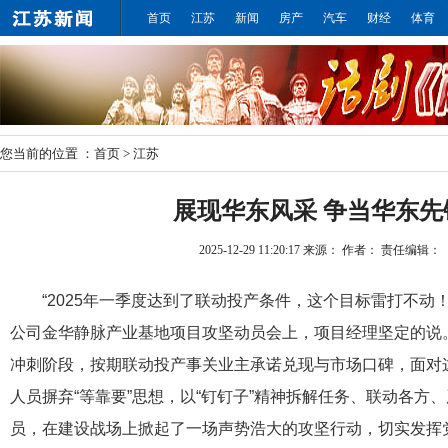
首页
江苏
新闻
房产
汽车
财经
体育
您当前的位置 ：
首页
>
江苏
展现华东风采 争当华东先
2025-12-29 11:20:17
来源：
作者：
责任编辑：
“2025年一季度达到了联动投产条件，这个目标雷打不动
公司金华静脉产业基地项目攻坚动员会上，项目经理坚定的说
冲刺阶段，按期联动投产事关业主承诺兑现与市场口碑，面对
人员摒弃“等靠要”思想，以“钉钉子”精神拆解任务、联动各方
员，在建设战场上掀起了一场声势浩大的攻坚行动，切实发挥