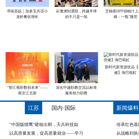
寻味苏皖｜加多宝共话小
从澳洲到溧阳，跨越半球
艾柚香HPP胡柚汁上
龙虾餐饮增长
的不只是一纸
姆：一瓶“微苦
新时代新资源饮品【
健】海巴戟虹
“智汇视听数创未来”——
深化中越职教交流以标准
南京江北新
服务助力职教
江苏
国内·国际
新闻爆料
“中国版猎鹰”硬核出鞘，天兵科技如
传承红色基
以高质量发展，促高质量就业——学习
从战略到执