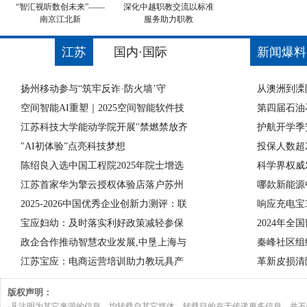
“智汇视听数创未来”——
深化中越职教交流以标准
南京江北新
服务助力职教
江苏
国内·国际
新闻爆料
扬州移动参与“筑牢反诈·防火墙’守
从澳洲到溧
空间智能AI重塑｜2025空间智能软件技
第四届石油
江苏科技大学能动学院开展"禁燃禁放齐
护航开学季
"AI初体验”点亮科技梦想
投保人数超2
陈绍良入选中国工程院2025年院士增选
科学界权威
江苏首家华为擎云授权体验店落户苏州
哪款新能源
2025-2026中国优秀企业创新力测评：联
响应充电宝
宝应妇幼：及时落实利好政策减轻参保
2024年
政企合作推动智慧农业发展,中垦上海与
秦峰社区组
江苏宝应：电商运营培训助力教玩具产
革新皮损清
版权声明：
·凡注明为其它来源的信息，均转载自其它媒体，转载目的在于传递更多信息，并