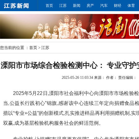
首页
江苏
新闻
房产
汽车
财经
体育
您当前的位置 ：
首页
>
江苏
溧阳市市场综合检验检测中心： 专业守护
2025-05-26 11:03:34
来源：
作者：
责任编辑：
2025年5月22日,溧阳市社会福利中心向溧阳市市场检验
当,公益长行践初心”锦旗,感谢该中心连续三年定向捐赠食品
措以“专业+公益”的创新模式,扎实推进样品再利用捐赠机制,
双赢,成为基层检验机构服务社会的鲜活范例。