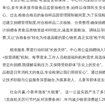
专业护航,让捐赠“有温度更有保障”。中心作为溧阳市市
单位,多年来承接市级食品监督抽检任务,始终以保障民生安全
心。过去,检验合格后的备份样品因管理限制被闲置,为了实现
过建立捐赠管理制度,对合格样品二次核验、分类整理,确保捐
计捐赠各类食品类物资超4000批次,涵盖米面粮油、调味品
费,又让“合格备份”转化为传递温暖的爱心物资,真正实现“检于
精准服务,季度行动织就“长效关怀”。中心将公益捐赠纳入
+按需调配”机制。每季度末,工作人员根据福利机构需求,筛
资定向捐赠,既缓解采购压力,又保障受助群体“舌尖上的安全”
品都是日常消耗大的食品,专业检测让我们用得安心”。通过捐赠,
让技术职能与公益服务深度融合,为孤寡老人、儿童等群体送去
社会共赢,小善举激发“大能量”。 这一公益实践产生了
《党政机关厉行节约反对浪费条例》,年均减少物资浪费超1.2