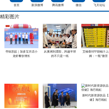
首页
新浪微博
腾讯微博
微信
飞天论坛
精彩图片
寻味苏皖｜加多宝共话小
从澳洲到溧阳，跨越半球
艾柚香HPP胡柚汁上
龙虾餐饮增长
的不只是一纸
姆：一瓶“微苦
新时代新资源饮品【
健】海巴戟虹